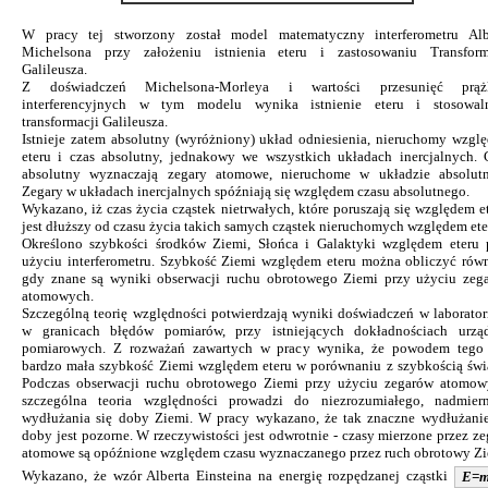
W pracy tej stworzony został model matematyczny interferometru Alb
Michelsona przy założeniu istnienia eteru i zastosowaniu Transform
Galileusza.
Z doświadczeń Michelsona-Morleya i wartości przesunięć prą
interferencyjnych w tym modelu wynika istnienie eteru i stosowal
transformacji Galileusza.
Istnieje zatem absolutny (wyróżniony) układ odniesienia, nieruchomy wzgl
eteru i czas absolutny, jednakowy we wszystkich układach inercjalnych. 
absolutny wyznaczają zegary atomowe, nieruchome w układzie absolut
Zegary w układach inercjalnych spóźniają się względem czasu absolutnego.
Wykazano, iż czas życia cząstek nietrwałych, które poruszają się względem et
jest dłuższy od czasu życia takich samych cząstek nieruchomych względem ete
Określono szybkości środków Ziemi, Słońca i Galaktyki względem eteru 
użyciu interferometru. Szybkość Ziemi względem eteru można obliczyć równ
gdy znane są wyniki obserwacji ruchu obrotowego Ziemi przy użyciu zeg
atomowych.
Szczególną teorię względności potwierdzają wyniki doświadczeń w laborator
w granicach błędów pomiarów, przy istniejących dokładnościach urzą
pomiarowych. Z rozważań zawartych w pracy wynika, że powodem tego 
bardzo mała szybkość Ziemi względem eteru w porównaniu z szybkością świa
Podczas obserwacji ruchu obrotowego Ziemi przy użyciu zegarów atomow
szczególna teoria względności prowadzi do niezrozumiałego, nadmier
wydłużania się doby Ziemi. W pracy wykazano, że tak znaczne wydłużanie
doby jest pozorne. W rzeczywistości jest odwrotnie - czasy mierzone przez ze
atomowe są opóźnione względem czasu wyznaczanego przez ruch obrotowy Zi
Wykazano, że wzór Alberta Einsteina na energię rozpędzanej cząstki
E=m